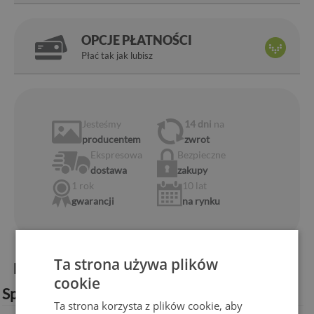
OPCJE PŁATNOŚCI
Płać tak jak lubisz
Jesteśmy
14 dni
na
producentem
zwrot
Ekspresowa
Bezpieczne
dostawa
zakupy
1 rok
10 lat
gwarancji
na rynku
Ta strona używa plików
Informacje o produkcie:
cookie
Specyfikacja techniczna:
Ta strona korzysta z plików cookie, aby