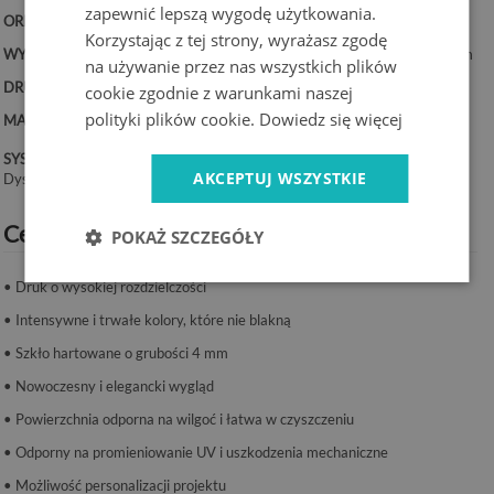
zapewnić lepszą wygodę użytkowania.
ORIENTACJA:
Pionowa
Korzystając z tej strony, wyrażasz zgodę
WYMIARY:
50x100 cm, 50x125 cm, 70x100 cm, 60x120 cm, 70x140 cm
na używanie przez nas wszystkich plików
DRUK:
UV – trwałe kolory
cookie zgodnie z warunkami naszej
polityki plików cookie.
Dowiedz się więcej
MATERIAŁ:
Szkło hartowane 4 mm
SYSTEM MONTAŻU:
AKCEPTUJ WSZYSTKIE
Dystanse lub taśma montażowa.
Cechy produktu:
POKAŻ SZCZEGÓŁY
• Druk o wysokiej rozdzielczości
• Intensywne i trwałe kolory, które nie blakną
• Szkło hartowane o grubości 4 mm
• Nowoczesny i elegancki wygląd
• Powierzchnia odporna na wilgoć i łatwa w czyszczeniu
• Odporny na promieniowanie UV i uszkodzenia mechaniczne
• Możliwość personalizacji projektu