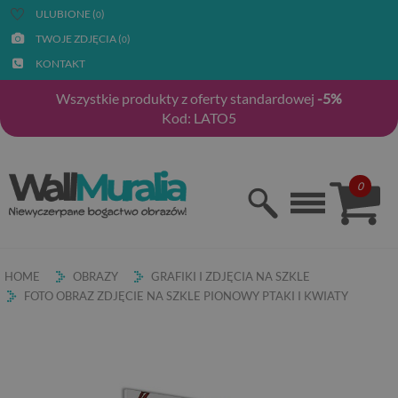
ULUBIONE (
)
0
TWOJE ZDJĘCIA (
)
0
KONTAKT
Wszystkie produkty z oferty standardowej
-5%
Kod: LATO5
0
HOME
OBRAZY
GRAFIKI I ZDJĘCIA NA SZKLE
FOTO OBRAZ ZDJĘCIE NA SZKLE PIONOWY PTAKI I KWIATY