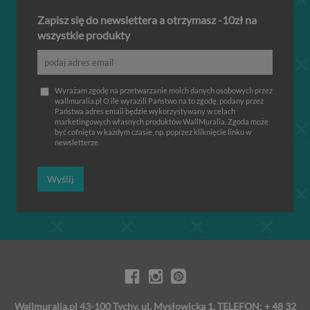
Zapisz się do newslettera a otrzymasz -10zł na
wszystkie produkty
Wyrażam zgodę na przetwarzanie moich danych osobowych przez
wallmuralia.pl O ile wyrazili Państwo na to zgodę, podany przez
Państwa adres email będzie wykorzystywany w celach
marketingowych własnych produktów WallMuralia. Zgoda może
być cofnięta w każdym czasie, np. poprzez kliknięcie linku w
newsletterze.
Wyślij
Wallmuralia.pl 43-100 Tychy, ul. Mysłowicka 1, TELEFON: + 48 32