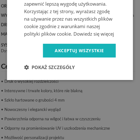
zapewnić lepszą wygodę użytkowania.
ORIENTACJA:
Pionowa
Korzystając z tej strony, wyrażasz zgodę
WYMIARY:
50x100 cm, 50x125 cm, 70x100 cm, 60x120 cm, 70x140 cm
na używanie przez nas wszystkich plików
DRUK:
UV – trwałe kolory
cookie zgodnie z warunkami naszej
polityki plików cookie.
Dowiedz się więcej
MATERIAŁ:
Szkło hartowane 4 mm
SYSTEM MONTAŻU:
AKCEPTUJ WSZYSTKIE
Dystanse lub taśma montażowa.
Cechy produktu:
POKAŻ SZCZEGÓŁY
• Druk o wysokiej rozdzielczości
• Intensywne i trwałe kolory, które nie blakną
• Szkło hartowane o grubości 4 mm
• Nowoczesny i elegancki wygląd
• Powierzchnia odporna na wilgoć i łatwa w czyszczeniu
• Odporny na promieniowanie UV i uszkodzenia mechaniczne
• Możliwość personalizacji projektu