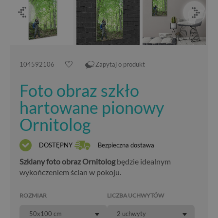
104592106
Zapytaj o produkt
Foto obraz szkło
hartowane pionowy
Ornitolog
DOSTĘPNY
Bezpieczna dostawa
Szklany foto obraz Ornitolog
będzie idealnym
wykończeniem ścian w pokoju.
ROZMIAR
LICZBA UCHWYTÓW
50x100 cm
2 uchwyty