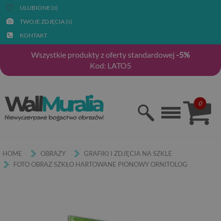
ULUBIONE (
)
0
TWOJE ZDJĘCIA (
)
0
KONTAKT
Wszystkie produkty z oferty standardowej
-5%
Kod: LATO5
0
HOME
OBRAZY
GRAFIKI I ZDJĘCIA NA SZKLE
FOTO OBRAZ SZKŁO HARTOWANE PIONOWY ORNITOLOG