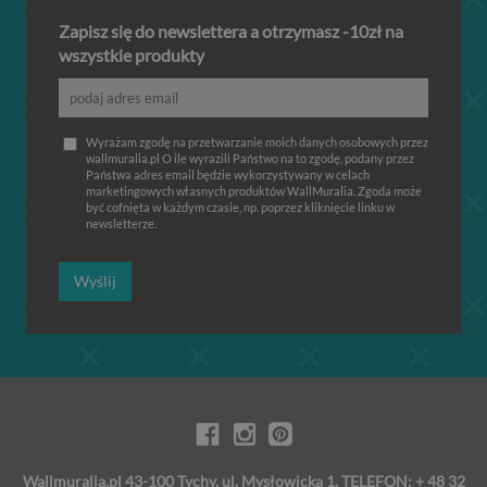
Zapisz się do newslettera a otrzymasz -10zł na
wszystkie produkty
Wyrażam zgodę na przetwarzanie moich danych osobowych przez
wallmuralia.pl O ile wyrazili Państwo na to zgodę, podany przez
Państwa adres email będzie wykorzystywany w celach
marketingowych własnych produktów WallMuralia. Zgoda może
być cofnięta w każdym czasie, np. poprzez kliknięcie linku w
newsletterze.
Wyślij
Wallmuralia.pl 43-100 Tychy, ul. Mysłowicka 1, TELEFON: + 48 32