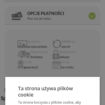
OPCJE PŁATNOŚCI
Płać tak jak lubisz
Jesteśmy
14 dni
na
producentem
zwrot
Ekspresowa
Bezpieczne
dostawa
zakupy
1 rok
10 lat
gwarancji
na rynku
Ta strona używa plików
Informacje o produkcie:
cookie
Specyfikacja techniczna:
Ta strona korzysta z plików cookie, aby