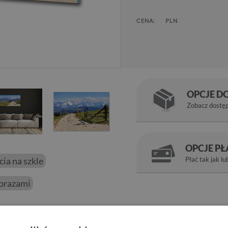
CENA:
PLN
OPCJE D
Zobacz dostę
OPCJE P
ęcia na szkle
Płać tak jak lu
obrazami
m wykończeniem ścian w pokoju. Połysk jaki daje szkło plus głębo
atr
to propozycja na obraz ze zdjęcia, który odmieni wystrój domu.