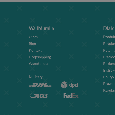
WallMuralia
Dla k
O nas
Produk
Blog
Regula
Kontakt
Pytania
Dropshipping
Płatnoś
Współpraca
Reklam
Instru
Kurierzy
Polityk
Prawo 
Regula