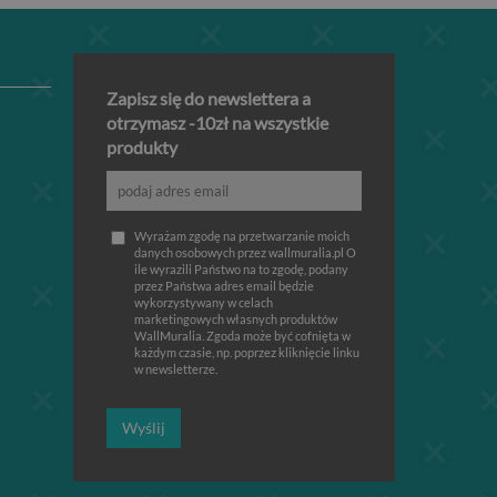
Zapisz się do newslettera a
otrzymasz -10zł na wszystkie
produkty
Wyrażam zgodę na przetwarzanie moich
danych osobowych przez wallmuralia.pl O
ile wyrazili Państwo na to zgodę, podany
przez Państwa adres email będzie
wykorzystywany w celach
marketingowych własnych produktów
WallMuralia. Zgoda może być cofnięta w
każdym czasie, np. poprzez kliknięcie linku
w newsletterze.
Wyślij