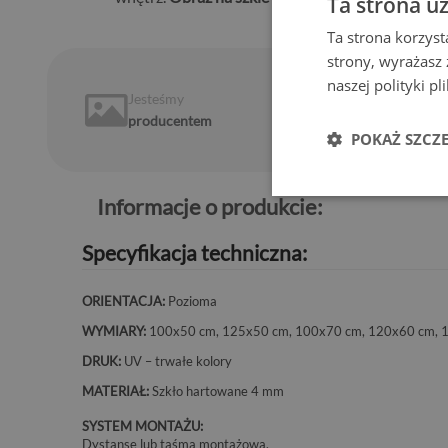
Ta strona u
Ta strona korzyst
strony, wyrażasz
naszej polityki p
Jesteśmy
14 dni
na
producentem
zwrot
POKAŻ SZCZ
Informacje o produkcie:
Specyfikacja techniczna:
ORIENTACJA:
Pozioma
WYMIARY:
100x50 cm, 125x50 cm, 100x70 cm, 120x60 cm, 
DRUK:
UV – trwałe kolory
MATERIAŁ:
Szkło hartowane 4 mm
SYSTEM MONTAŻU:
Dystanse lub taśma montażowa.