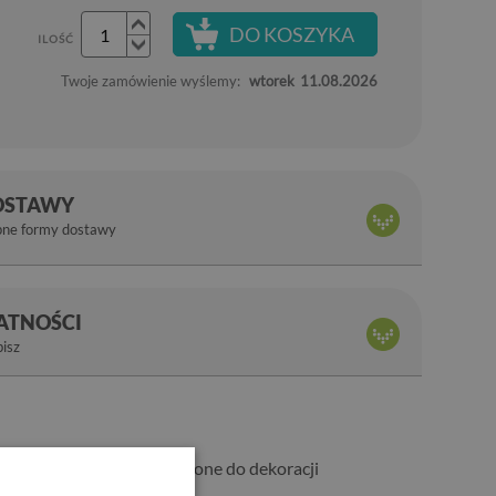
DO KOSZYKA
ILOŚĆ
Twoje zamówienie wyślemy:
wtorek
11.08.2026
OSTAWY
pne formy dostawy
ŁATNOŚCI
bisz
kie kolory są wręcz stworzone do dekoracji