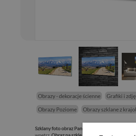
01
/
15
Obrazy - dekoracje ścienne
Grafiki i zdj
Obrazy Poziome
Obrazy szklane z kraj
Szklany foto obraz Panorama Tatr
będzie idealny
wnętrz.
Obraz na szkle hartowanym Panorama T