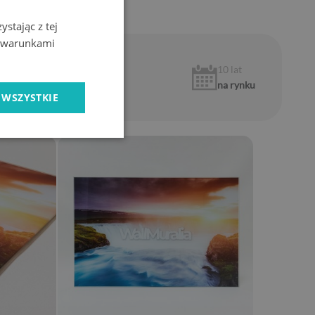
stając z tej
z warunkami
1 rok
10 lat
gwarancji
na rynku
 WSZYSTKIE