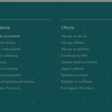
lienta
Oferta
ty na wymiar
Obrazy na akrylu
min sklepu
Obrazy szklane
 i odpowiedzi
Obrazy na płótnie
ć i dostawa
Panele do kuchni
acje
Szklane deski kuchenne
kcje montażu
Zegary szklane
a prywatności
Naklejki na drzwi
odstąpienia od umowy
Naklejki na lodówkę
min Promocji
Fototapeta 3D dziura