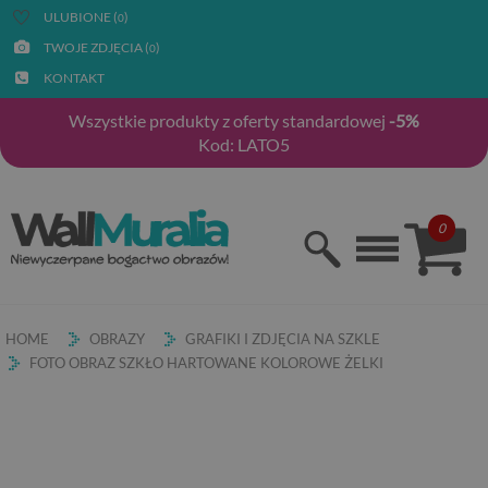
ULUBIONE (
)
0
TWOJE ZDJĘCIA (
)
0
KONTAKT
Wszystkie produkty z oferty standardowej
-5%
Kod: LATO5
0
HOME
OBRAZY
GRAFIKI I ZDJĘCIA NA SZKLE
FOTO OBRAZ SZKŁO HARTOWANE KOLOROWE ŻELKI