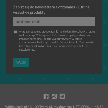
Zapisz się do newslettera a otrzymasz -10zł na
wszystkie produkty
Wyrażam zgodę na przetwarzanie moich danych osobowych przez
wallmuralia.pl O ile wyrazili Państwo na to zgodę, podany przez
Państwa adres email będzie wykorzystywany w celach
marketingowych własnych produktów WallMuralia. Zgoda może
być cofnięta w każdym czasie, np. poprzez kliknięcie linku w
newsletterze.
Wyślij
Wallmuralia.pl 43-100 Tychy, ul. Mysłowicka 1, TELEFON: + 48 32