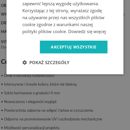
zapewnić lepszą wygodę użytkowania.
ORIENTACJA:
Pozioma
Korzystając z tej strony, wyrażasz zgodę
WYMIARY:
100x50 cm, 125x50 cm, 100x70 cm, 120x60 cm, 140x70 cm
na używanie przez nas wszystkich plików
DRUK:
UV – trwałe kolory
cookie zgodnie z warunkami naszej
polityki plików cookie.
Dowiedz się więcej
MATERIAŁ:
Szkło hartowane 4 mm
SYSTEM MONTAŻU:
AKCEPTUJ WSZYSTKIE
Dystanse lub taśma montażowa.
Cechy produktu:
POKAŻ SZCZEGÓŁY
• Druk o wysokiej rozdzielczości
• Intensywne i trwałe kolory, które nie blakną
• Szkło hartowane o grubości 4 mm
• Nowoczesny i elegancki wygląd
• Powierzchnia odporna na wilgoć i łatwa w czyszczeniu
• Odporny na promieniowanie UV i uszkodzenia mechaniczne
• Możliwość personalizacji projektu