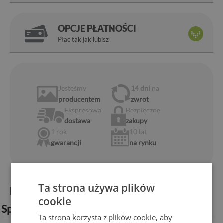
OPCJE PŁATNOŚCI
Płać tak jak lubisz
Jesteśmy
14 dni
na
producentem
zwrot
Ekspresowa
Bezpieczne
dostawa
zakupy
1 rok
10 lat
gwarancji
na rynku
Ta strona używa plików
Informacje o produkcie:
cookie
Specyfikacja techniczna:
Ta strona korzysta z plików cookie, aby