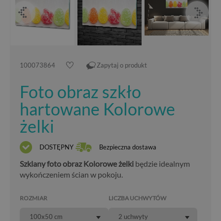
100073864
Zapytaj o produkt
Foto obraz szkło
hartowane Kolorowe
żelki
DOSTĘPNY
Bezpieczna dostawa
Szklany foto obraz Kolorowe żelki
będzie idealnym
wykończeniem ścian w pokoju.
ROZMIAR
LICZBA UCHWYTÓW
100x50 cm
2 uchwyty