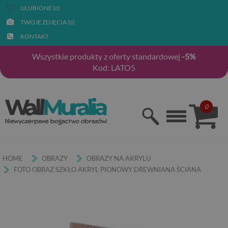
ULUBIONE (
)
0
TWOJE ZDJĘCIA (
)
0
KONTAKT
Wszystkie produkty z oferty standardowej
-5%
Kod: LATO5
0
HOME
OBRAZY
OBRAZY NA AKRYLU
FOTO OBRAZ SZKŁO AKRYL PIONOWY DREWNIANA ŚCIANA