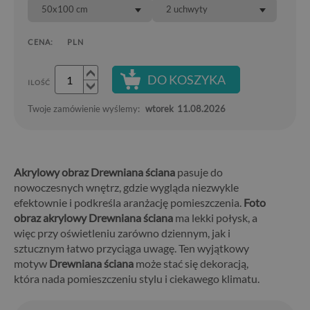
50x100 cm
2 uchwyty
CENA:
PLN
DO KOSZYKA
ILOŚĆ
Twoje zamówienie wyślemy:
wtorek
11.08.2026
Akrylowy obraz Drewniana ściana
pasuje do
nowoczesnych wnętrz, gdzie wygląda niezwykle
efektownie i podkreśla aranżację pomieszczenia.
Foto
obraz akrylowy Drewniana ściana
ma lekki połysk, a
więc przy oświetleniu zarówno dziennym, jak i
sztucznym łatwo przyciąga uwagę. Ten wyjątkowy
motyw
Drewniana ściana
może stać się dekoracją,
która nada pomieszczeniu stylu i ciekawego klimatu.