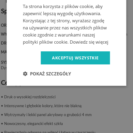
Informacje o produkcie:
Ta strona korzysta z plików cookie, aby
Specyfikacja techniczna:
zapewnić lepszą wygodę użytkowania.
Korzystając z tej strony, wyrażasz zgodę
ORIENTACJA:
Pionowa
na używanie przez nas wszystkich plików
WYMIARY:
50x100 cm, 50x125 cm, 70x100 cm, 60x120 cm, 70x140 cm
cookie zgodnie z warunkami naszej
polityki plików cookie.
Dowiedz się więcej
DRUK:
UV – trwałe kolory
MATERIAŁ:
Akryl, grubość 4 mm
AKCEPTUJ WSZYSTKIE
SYSTEM MONTAŻU:
Dystanse lub taśma montażowa.
POKAŻ SZCZEGÓŁY
Cechy produktu:
• Druk o wysokiej rozdzielczości
• Intensywne i głębokie kolory, które nie blakną
• Wytrzymały i lekki panel akrylowy o grubości 4 mm
• Nowoczesny, elegancki efekt szkła
• Powierzchnia odporna na wilgoć i łatwa w czyszczeniu