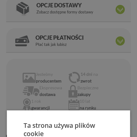
OPCJE DOSTAWY
Zobacz dostępne formy dostawy
OPCJE PŁATNOŚCI
Płać tak jak lubisz
Jesteśmy
14 dni
na
producentem
zwrot
Ekspresowa
Bezpieczne
dostawa
zakupy
1 rok
10 lat
gwarancji
na rynku
Ta strona używa plików
cookie