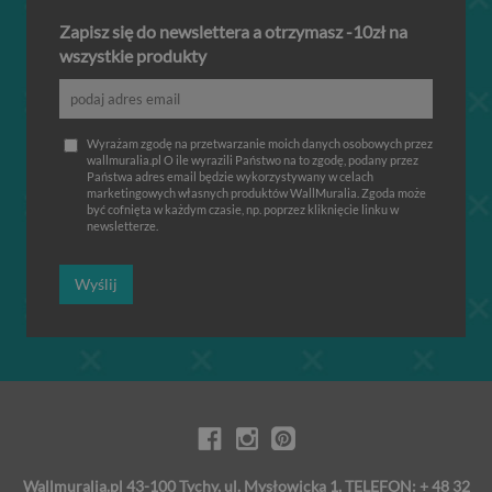
Zapisz się do newslettera a otrzymasz -10zł na
wszystkie produkty
Wyrażam zgodę na przetwarzanie moich danych osobowych przez
wallmuralia.pl O ile wyrazili Państwo na to zgodę, podany przez
Państwa adres email będzie wykorzystywany w celach
marketingowych własnych produktów WallMuralia. Zgoda może
być cofnięta w każdym czasie, np. poprzez kliknięcie linku w
newsletterze.
Wyślij
Wallmuralia.pl 43-100 Tychy, ul. Mysłowicka 1, TELEFON: + 48 32