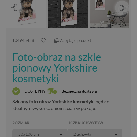
104945458
Zapytaj o produkt
Foto-obraz na szkle
pionowy Yorkshire
kosmetyki
DOSTĘPNY
Bezpieczna dostawa
Szklany foto obraz Yorkshire kosmetyki
będzie
idealnym wykończeniem ścian w pokoju.
ROZMIAR
LICZBA UCHWYTÓW
50x100 cm
2 uchwyty