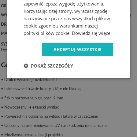
zapewnić lepszą wygodę użytkowania.
ORIENTACJA:
Pionowa
Korzystając z tej strony, wyrażasz zgodę
WYMIARY:
50x100 cm, 50x125 cm, 70x100 cm, 60x120 cm, 70x140 cm
na używanie przez nas wszystkich plików
DRUK:
UV – trwałe kolory
cookie zgodnie z warunkami naszej
polityki plików cookie.
Dowiedz się więcej
MATERIAŁ:
Szkło hartowane 4 mm
SYSTEM MONTAŻU:
AKCEPTUJ WSZYSTKIE
Dystanse lub taśma montażowa.
Cechy produktu:
POKAŻ SZCZEGÓŁY
• Druk o wysokiej rozdzielczości
• Intensywne i trwałe kolory, które nie blakną
• Szkło hartowane o grubości 4 mm
• Nowoczesny i elegancki wygląd
• Powierzchnia odporna na wilgoć i łatwa w czyszczeniu
• Odporny na promieniowanie UV i uszkodzenia mechaniczne
• Możliwość personalizacji projektu