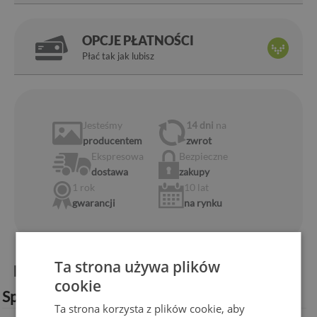
OPCJE PŁATNOŚCI
Płać tak jak lubisz
Jesteśmy
14 dni
na
producentem
zwrot
Ekspresowa
Bezpieczne
dostawa
zakupy
1 rok
10 lat
gwarancji
na rynku
Ta strona używa plików
Informacje o produkcie:
cookie
Specyfikacja techniczna:
Ta strona korzysta z plików cookie, aby