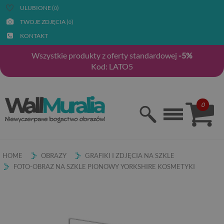
ULUBIONE (
)
0
TWOJE ZDJĘCIA (
)
0
KONTAKT
Wszystkie produkty z oferty standardowej
-5%
Kod: LATO5
0
HOME
OBRAZY
GRAFIKI I ZDJĘCIA NA SZKLE
FOTO-OBRAZ NA SZKLE PIONOWY YORKSHIRE KOSMETYKI