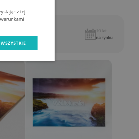
stając z tej
z warunkami
1 rok
10 lat
gwarancji
na rynku
 WSZYSTKIE