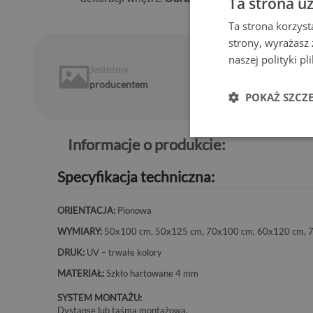
Ta strona u
Ta strona korzyst
strony, wyrażasz
naszej polityki p
Jesteśmy
14 dni
na
producentem
zwrot
POKAŻ SZCZ
Informacje o produkcie:
Specyfikacja techniczna:
ORIENTACJA:
Pionowa
WYMIARY:
50x100 cm, 50x125 cm, 70x100 cm, 60x120 cm, 
DRUK:
UV – trwałe kolory
MATERIAŁ:
Szkło hartowane 4 mm
SYSTEM MONTAŻU:
Dystanse lub taśma montażowa.