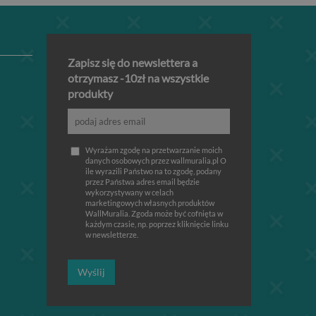
Zapisz się do newslettera a
otrzymasz -10zł na wszystkie
produkty
Wyrażam zgodę na przetwarzanie moich
danych osobowych przez wallmuralia.pl O
ile wyrazili Państwo na to zgodę, podany
przez Państwa adres email będzie
wykorzystywany w celach
marketingowych własnych produktów
WallMuralia. Zgoda może być cofnięta w
każdym czasie, np. poprzez kliknięcie linku
w newsletterze.
Wyślij