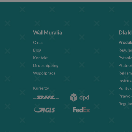
WallMuralia
Dla k
O nas
Produk
Blog
Regula
Kontakt
Pytania
Dropshipping
Płatnoś
Współpraca
Reklam
Instru
Kurierzy
Polityk
Prawo 
Regula