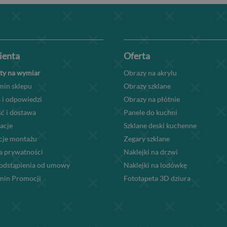
lienta
Oferta
ty na wymiar
Obrazy na akrylu
min sklepu
Obrazy szklane
 i odpowiedzi
Obrazy na płótnie
ć i dostawa
Panele do kuchni
acje
Szklane deski kuchenne
kcje montażu
Zegary szklane
a prywatności
Naklejki na drzwi
odstąpienia od umowy
Naklejki na lodówkę
min Promocji
Fototapeta 3D dziura