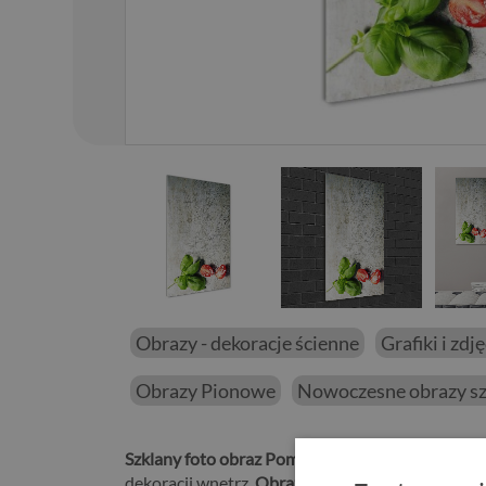
01
/
14
Obrazy - dekoracje ścienne
Grafiki i zdj
Obrazy Pionowe
Nowoczesne obrazy sz
Szklany foto obraz Pomidory i bazylia
będzie idea
dekoracji wnętrz.
Obraz na szkle hartowanym Pom