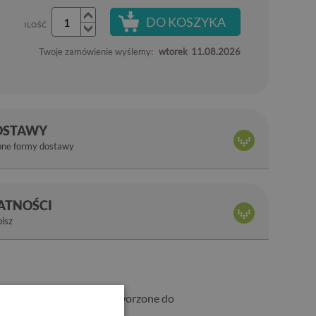
DO KOSZYKA
ILOŚĆ
Twoje zamówienie wyślemy:
wtorek
11.08.2026
OSTAWY
pne formy dostawy
ŁATNOŚCI
bisz
łębokie kolory są wręcz stworzone do
wystrój domu.