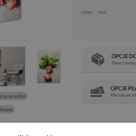
CENA:
PLN
OPCJE D
Zobacz dostę
OPCJE P
ęcia na szkle
Płać tak jak lu
klane
lnym wykończeniem ścian w pokoju. Połysk jaki daje szkło plus g
idory i bazylia
to propozycja na obraz ze zdjęcia, który odmieni 