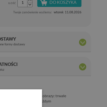
DO KOSZYKA
ILOŚĆ
Twoje zamówienie wyślemy:
wtorek
11.08.2026
OSTAWY
pne formy dostawy
ŁATNOŚCI
bisz
ame walory, jak tradycyjne obrazy: trwałe
glądał bardzo dobrze w każdym