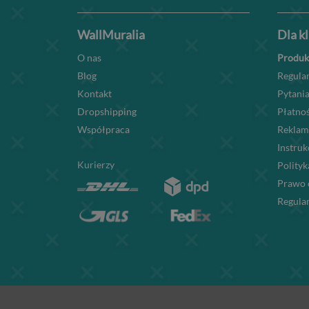
WallMuralia
Dla k
O nas
Produk
Blog
Regula
Kontakt
Pytania
Dropshipping
Płatnoś
Współpraca
Reklam
Instru
Kurierzy
Polityk
Prawo 
Regula