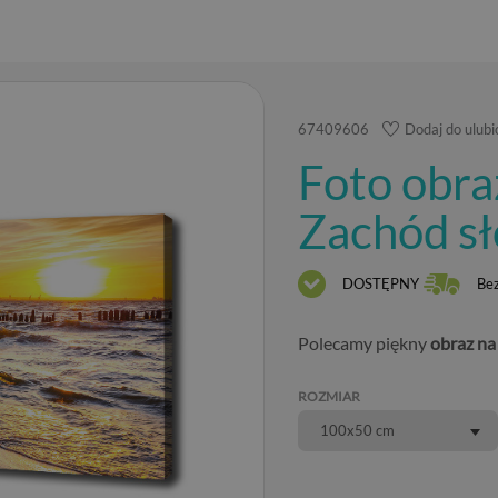
67409606
Dodaj do ulub
Foto obra
Zachód sł
DOSTĘPNY
Be
Polecamy piękny
obraz na
ROZMIAR
100x50 cm