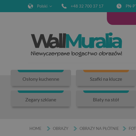
Polski
+48 32 700 37 17
PN-P
Osłony kuchenne
Szafki na klucze
Zegary szklane
Blaty na stół
HOME
OBRAZY
OBRAZY NA PŁÓTNIE
FOT