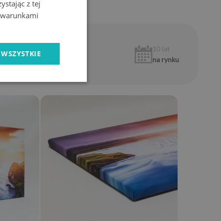
stając z tej
z warunkami
1 rok
10 lat
 WSZYSTKIE
gwarancji
na rynku