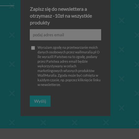
Zapisz się do newslettera a
otrzymasz -10zł na wszystkie
produkty
Wyrażam zgodę na przetwarzanie moich
danych osobowych przez wallmuralia.pl O
ile wyrazili Państwo na to zgodę, podany
przez Państwa adres email będzie
wykorzystywany w celach
marketingowych własnych produktów
WallMuralia. Zgoda może być cofnięta w
każdym czasie, np. poprzez kliknięcie linku
w newsletterze.
Wyślij