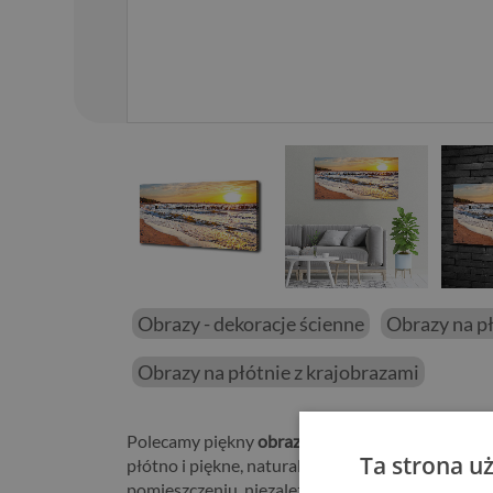
01
/
15
Obrazy - dekoracje ścienne
Obrazy na p
Obrazy na płótnie z krajobrazami
Polecamy piękny
obraz na płótnie canvas Zachód
Ta strona u
płótno i piękne, naturalne barwy. Piękny motyw
pomieszczeniu, niezależnie od jego wielkości.