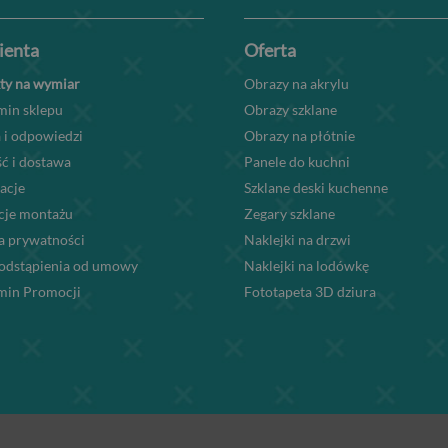
lienta
Oferta
ty na wymiar
Obrazy na akrylu
min sklepu
Obrazy szklane
 i odpowiedzi
Obrazy na płótnie
ć i dostawa
Panele do kuchni
acje
Szklane deski kuchenne
kcje montażu
Zegary szklane
a prywatności
Naklejki na drzwi
odstąpienia od umowy
Naklejki na lodówkę
min Promocji
Fototapeta 3D dziura