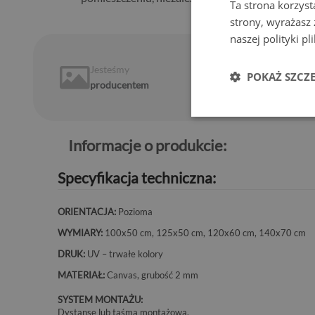
Ta strona korzyst
strony, wyrażasz
naszej polityki p
Jesteśmy
14 dni
na
POKAŻ SZCZ
producentem
zwrot
Informacje o produkcie:
Specyfikacja techniczna:
ORIENTACJA:
Pozioma
WYMIARY:
100x50 cm, 125x50 cm, 120x60 cm, 140x70 cm
DRUK:
UV – trwałe kolory
MATERIAŁ:
Canvas, grubość 2 mm
SYSTEM MONTAŻU:
Dystanse lub taśma montażowa.