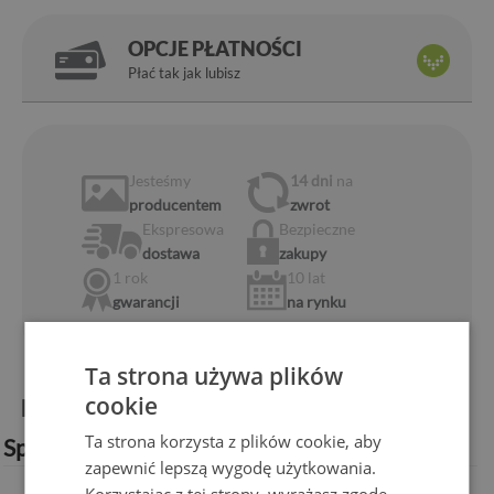
OPCJE PŁATNOŚCI
Płać tak jak lubisz
Jesteśmy
14 dni
na
producentem
zwrot
Ekspresowa
Bezpieczne
dostawa
zakupy
1 rok
10 lat
gwarancji
na rynku
Ta strona używa plików
cookie
Informacje o produkcie:
Ta strona korzysta z plików cookie, aby
Specyfikacja techniczna:
zapewnić lepszą wygodę użytkowania.
Korzystając z tej strony, wyrażasz zgodę