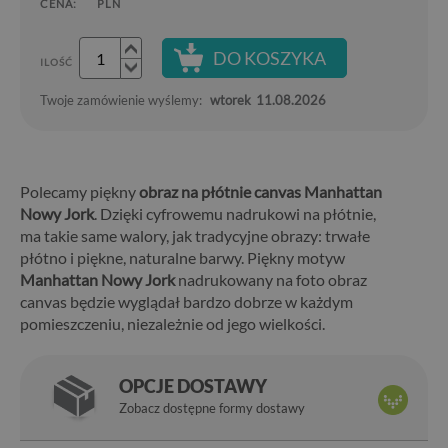
CENA:
PLN
DO KOSZYKA
ILOŚĆ
Twoje zamówienie wyślemy:
wtorek
11.08.2026
Polecamy piękny
obraz na płótnie canvas Manhattan
Nowy Jork
. Dzięki cyfrowemu nadrukowi na płótnie,
ma takie same walory, jak tradycyjne obrazy: trwałe
płótno i piękne, naturalne barwy. Piękny motyw
Manhattan Nowy Jork
nadrukowany na foto obraz
canvas będzie wyglądał bardzo dobrze w każdym
pomieszczeniu, niezależnie od jego wielkości.
OPCJE DOSTAWY
Zobacz dostępne formy dostawy