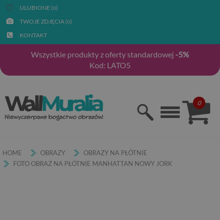
ULUBIONE (
)
0
TWOJE ZDJĘCIA (
)
0
KONTAKT
Wszystkie produkty z oferty standardowej
-5%
Kod: LATO5
0
HOME
OBRAZY
OBRAZY NA PŁÓTNIE
FOTO OBRAZ NA PŁÓTNIE MANHATTAN NOWY JORK