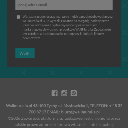
Wyrażam zgodę na przetwarzanie moich danych osobowych przez
wallmuralia.pl O ile wyrazili Państwo na to zgodę, podany przez
Państwa adres email będzie wykorzystywany w celach
marketingowych własnych produktów WallMuralia. Zgoda może
być cofnięta w każdym czasie, np. poprzez kliknięcie linku w
newsletterze.
Wyślij
Wallmuralia.pl 43-100 Tychy, ul. Mysłowicka 1, TELEFON: + 48 32
700 37 17 EMAIL:
biuro@wallmuralia.pl
©2026 Zawartość platformy sprzedażowej jest chroniona przez
polskie prawo autorskie i prawo własności intelektualnej.