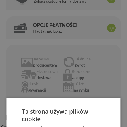
Zobacz dostępne formy dostawy
OPCJE PŁATNOŚCI
Płać tak jak lubisz
Jesteśmy
14 dni
na
producentem
zwrot
Ekspresowa
Bezpieczne
dostawa
zakupy
1 rok
10 lat
gwarancji
na rynku
Ta strona używa plików
Informacje o produkcie:
cookie