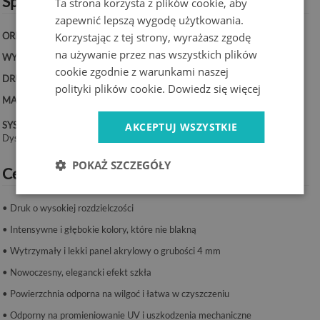
Specyfikacja techniczna:
Ta strona korzysta z plików cookie, aby
zapewnić lepszą wygodę użytkowania.
Korzystając z tej strony, wyrażasz zgodę
ORIENTACJA:
Pozioma
na używanie przez nas wszystkich plików
WYMIARY:
100x50 cm, 125x50 cm, 120x60 cm, 140x70 cm
cookie zgodnie z warunkami naszej
DRUK:
UV – trwałe kolory
polityki plików cookie.
Dowiedz się więcej
MATERIAŁ:
Akryl, grubość 4 mm
SYSTEM MONTAŻU:
AKCEPTUJ WSZYSTKIE
Dystanse lub taśma montażowa.
POKAŻ SZCZEGÓŁY
Cechy produktu:
• Druk o wysokiej rozdzielczości
• Intensywne i głębokie kolory, które nie blakną
• Wytrzymały i lekki panel akrylowy o grubości 4 mm
• Nowoczesny, elegancki efekt szkła
• Powierzchnia odporna na wilgoć i łatwa w czyszczeniu
• Odporny na promieniowanie UV i uszkodzenia mechaniczne