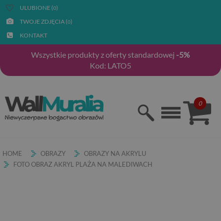
ULUBIONE (
)
0
TWOJE ZDJĘCIA (
)
0
KONTAKT
Wszystkie produkty z oferty standardowej
-5%
Kod: LATO5
0
HOME
OBRAZY
OBRAZY NA AKRYLU
FOTO OBRAZ AKRYL PLAŻA NA MALEDIWACH