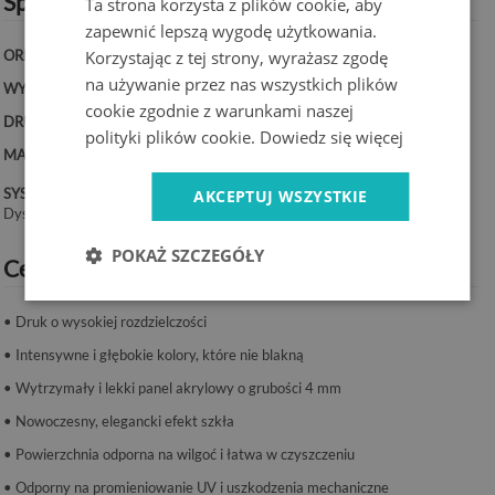
Specyfikacja techniczna:
Ta strona korzysta z plików cookie, aby
zapewnić lepszą wygodę użytkowania.
Korzystając z tej strony, wyrażasz zgodę
ORIENTACJA:
Pozioma
na używanie przez nas wszystkich plików
WYMIARY:
100x50 cm, 125x50 cm, 120x60 cm, 140x70 cm
cookie zgodnie z warunkami naszej
DRUK:
UV – trwałe kolory
polityki plików cookie.
Dowiedz się więcej
MATERIAŁ:
Akryl, grubość 4 mm
SYSTEM MONTAŻU:
AKCEPTUJ WSZYSTKIE
Dystanse lub taśma montażowa.
POKAŻ SZCZEGÓŁY
Cechy produktu:
• Druk o wysokiej rozdzielczości
• Intensywne i głębokie kolory, które nie blakną
• Wytrzymały i lekki panel akrylowy o grubości 4 mm
• Nowoczesny, elegancki efekt szkła
• Powierzchnia odporna na wilgoć i łatwa w czyszczeniu
• Odporny na promieniowanie UV i uszkodzenia mechaniczne