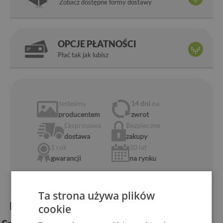
Zobacz dostępne formy dostawy
OPCJE PŁATNOŚCI
Płać tak jak lubisz
Jesteśmy
14 dni
na
producentem
zwrot
Ekspresowa
Bezpieczne
dostawa
zakupy
1 rok
10 lat
gwarancji
na rynku
Ta strona używa plików
Informacje o produkcie:
cookie