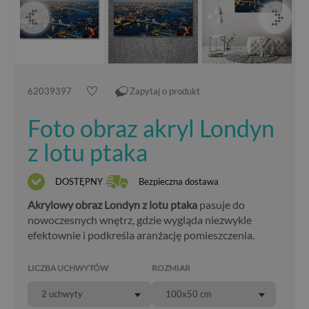
62039397
Zapytaj o produkt
Foto obraz akryl Londyn
z lotu ptaka
DOSTĘPNY
Bezpieczna dostawa
Akrylowy obraz Londyn z lotu ptaka
pasuje do
nowoczesnych wnętrz, gdzie wygląda niezwykle
efektownie i podkreśla aranżację pomieszczenia.
LICZBA UCHWYTÓW
ROZMIAR
2 uchwyty
100x50 cm