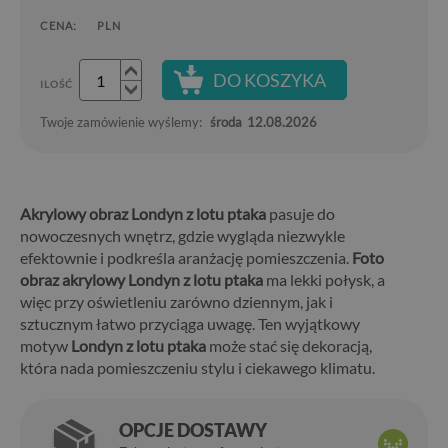
CENA:
PLN
DO KOSZYKA
ILOŚĆ
Twoje zamówienie wyślemy:
środa
12.08.2026
Akrylowy obraz Londyn z lotu ptaka
pasuje do
nowoczesnych wnętrz, gdzie wygląda niezwykle
efektownie i podkreśla aranżację pomieszczenia.
Foto
obraz akrylowy Londyn z lotu ptaka
ma lekki połysk, a
więc przy oświetleniu zarówno dziennym, jak i
sztucznym łatwo przyciąga uwagę. Ten wyjątkowy
motyw
Londyn z lotu ptaka
może stać się dekoracją,
która nada pomieszczeniu stylu i ciekawego klimatu.
OPCJE DOSTAWY