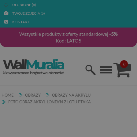
ULUBIONE (
)
0
TWOJE ZDJĘCIA (
)
0
KONTAKT
Wszystkie produkty z oferty standardowej
-5%
Kod: LATO5
0
HOME
OBRAZY
OBRAZY NA AKRYLU
FOTO OBRAZ AKRYL LONDYN Z LOTU PTAKA