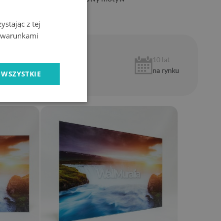
stając z tej
z warunkami
1 rok
10 lat
gwarancji
na rynku
 WSZYSTKIE