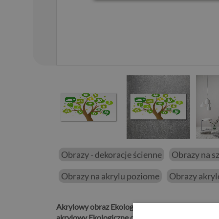
01
/
12
Obrazy - dekoracje ścienne
Obrazy na s
Obrazy na akrylu poziome
Obrazy akry
Akrylowy obraz Ekologiczne drzewo
pasuje do n
akrylowy Ekologiczne drzewo
ma lekki połysk, a