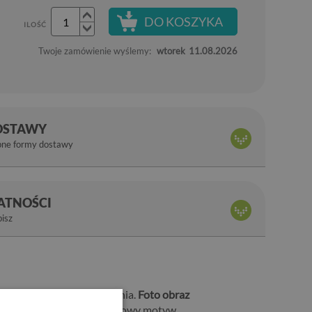
DO KOSZYKA
ILOŚĆ
Twoje zamówienie wyślemy:
wtorek
11.08.2026
OSTAWY
pne formy dostawy
ŁATNOŚCI
bisz
śla aranżację pomieszczenia.
Foto obraz
przyciąga uwagę. Ten wyjątkowy motyw