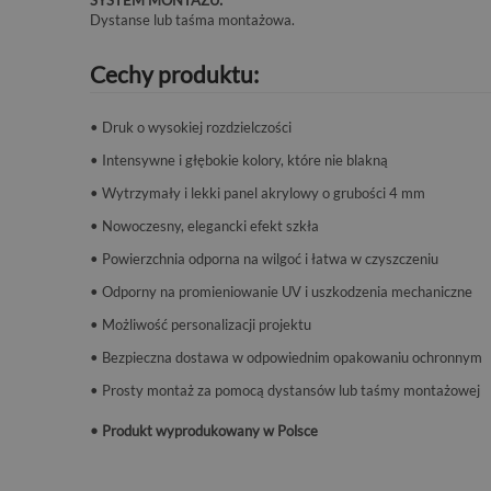
SYSTEM MONTAŻU:
Dystanse lub taśma montażowa.
Cechy produktu:
• Druk o wysokiej rozdzielczości
• Intensywne i głębokie kolory, które nie blakną
• Wytrzymały i lekki panel akrylowy o grubości 4 mm
• Nowoczesny, elegancki efekt szkła
• Powierzchnia odporna na wilgoć i łatwa w czyszczeniu
• Odporny na promieniowanie UV i uszkodzenia mechaniczne
• Możliwość personalizacji projektu
• Bezpieczna dostawa w odpowiednim opakowaniu ochronnym
• Prosty montaż za pomocą dystansów lub taśmy montażowej
• Produkt wyprodukowany w Polsce