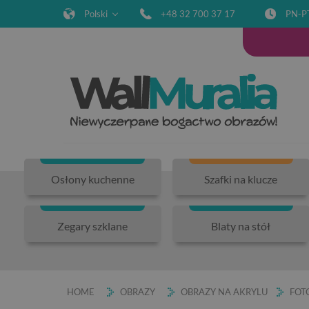
Polski
+48 32 700 37 17
PN-P
Osłony kuchenne
Szafki na klucze
Zegary szklane
Blaty na stół
HOME
OBRAZY
OBRAZY NA AKRYLU
FOT