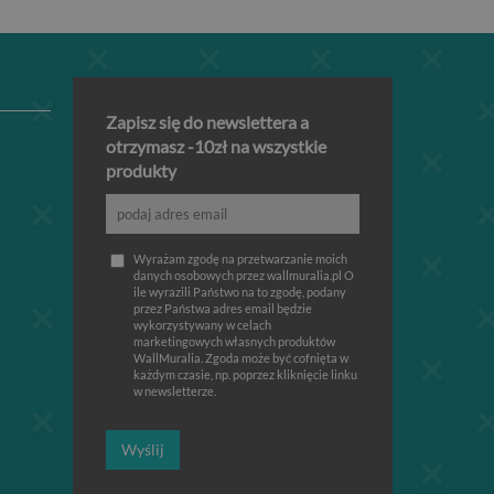
Zapisz się do newslettera a
otrzymasz -10zł na wszystkie
produkty
Wyrażam zgodę na przetwarzanie moich
danych osobowych przez wallmuralia.pl O
ile wyrazili Państwo na to zgodę, podany
przez Państwa adres email będzie
wykorzystywany w celach
marketingowych własnych produktów
WallMuralia. Zgoda może być cofnięta w
każdym czasie, np. poprzez kliknięcie linku
w newsletterze.
Wyślij