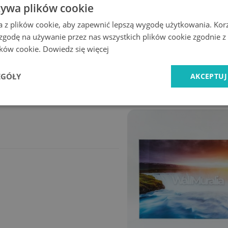
żywa plików cookie
ra nada pomieszczeniu stylu i ciekawego klimatu.
a z plików cookie, aby zapewnić lepszą wygodę użytkowania. Korzy
 zgodę na używanie przez nas wszystkich plików cookie zgodnie 
lików cookie.
Dowiedz się więcej
Ekspresowa
Bezpieczne
dostawa
zakupy
EGÓŁY
AKCEPTUJ