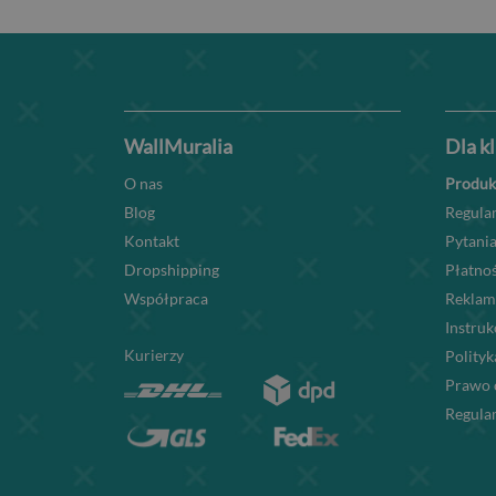
WallMuralia
Dla k
O nas
Produk
Blog
Regula
Kontakt
Pytania
Dropshipping
Płatnoś
Współpraca
Reklam
Instru
Kurierzy
Polityk
Prawo 
Regula