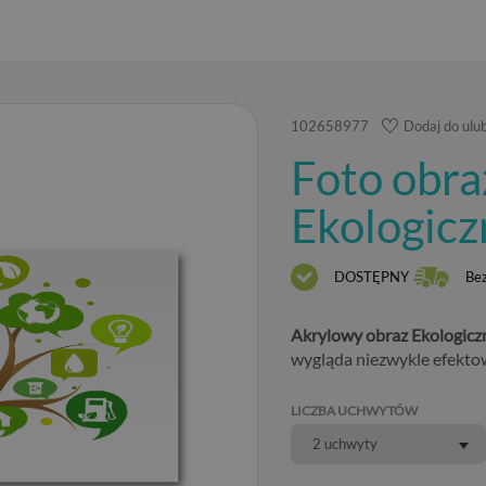
102658977
Dodaj do ulu
Foto obra
Ekologic
DOSTĘPNY
Be
Akrylowy obraz Ekologicz
wygląda niezwykle efektow
LICZBA UCHWYTÓW
2 uchwyty