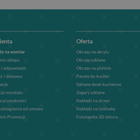
lienta
Oferta
ty na wymiar
Obrazy na akrylu
min sklepu
Obrazy szklane
 i odpowiedzi
Obrazy na płótnie
ć i dostawa
Panele do kuchni
acje
Szklane deski kuchenne
kcje montażu
Zegary szklane
a prywatności
Naklejki na drzwi
odstąpienia od umowy
Naklejki na lodówkę
min Promocji
Fototapeta 3D dziura