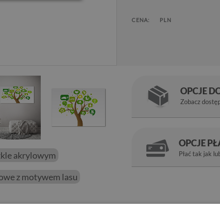
CENA:
PLN
OPCJE D
Zobacz dostę
OPCJE P
zkle akrylowym
Płać tak jak lu
lowe z motywem lasu
owoczesnych wnętrz, gdzie wygląda niezwykle efektownie i podkre
 więc przy oświetleniu zarówno dziennym, jak i sztucznym łatwo 