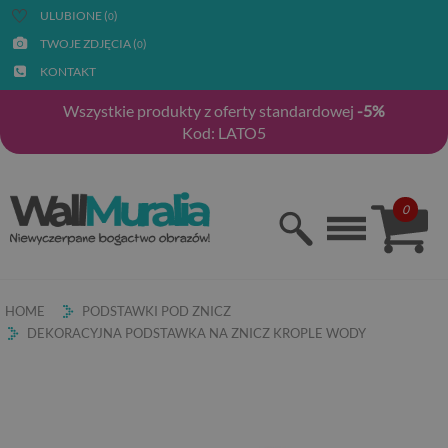
ULUBIONE (
)
0
TWOJE ZDJĘCIA (
)
0
KONTAKT
Wszystkie produkty z oferty standardowej
-5%
Kod: LATO5
0
HOME
PODSTAWKI POD ZNICZ
DEKORACYJNA PODSTAWKA NA ZNICZ KROPLE WODY