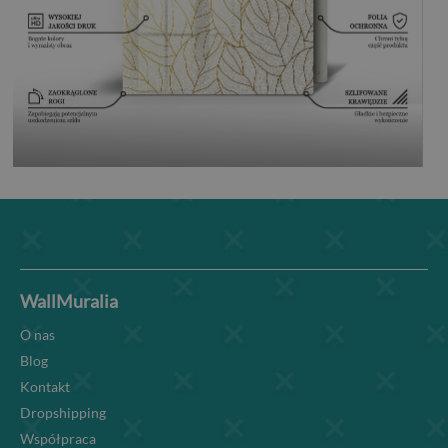
WallMuralia
O nas
Blog
Kontakt
Dropshipping
Współpraca