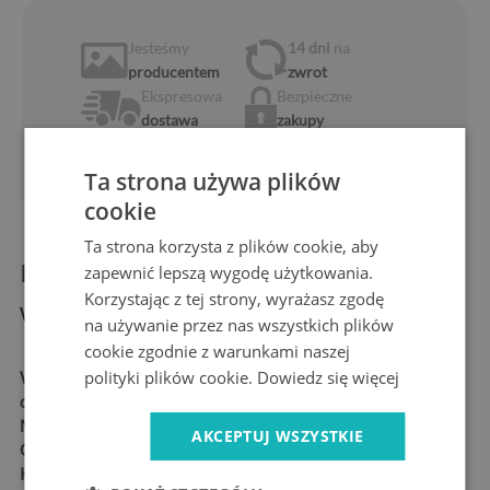
Jesteśmy
14 dni
na
producentem
zwrot
Ekspresowa
Bezpieczne
dostawa
zakupy
1 rok
10 lat
gwarancji
na rynku
Ta strona używa plików
cookie
Ta strona korzysta z plików cookie, aby
Informacje o produkcie:
zapewnić lepszą wygodę użytkowania.
Korzystając z tej strony, wyrażasz zgodę
Wymiary produktu:
na używanie przez nas wszystkich plików
cookie zgodnie z warunkami naszej
polityki plików cookie.
Dowiedz się więcej
Wymiary:
52x30 cm, 52x40
cm, 60x52 cm, 80x52 cm
Materiał:
szkło hartowane
AKCEPTUJ WSZYSTKIE
Grubość:
4 mm
Kształt:
prostokątny