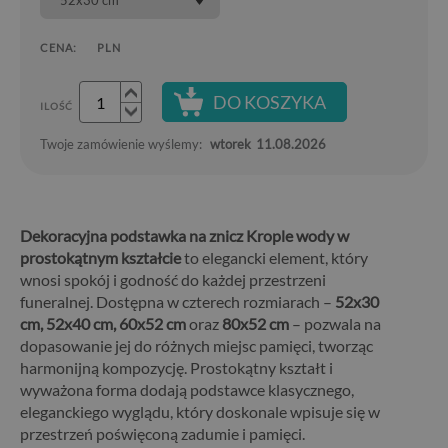
52x30 cm
CENA:
PLN
DO KOSZYKA
ILOŚĆ
Twoje zamówienie wyślemy:
wtorek
11.08.2026
Dekoracyjna podstawka na znicz Krople wody w
prostokątnym kształcie
to elegancki element, który
wnosi spokój i godność do każdej przestrzeni
funeralnej. Dostępna w czterech rozmiarach –
52x30
cm, 52x40 cm, 60x52 cm
oraz
80x52 cm
– pozwala na
dopasowanie jej do różnych miejsc pamięci, tworząc
harmonijną kompozycję. Prostokątny kształt i
wyważona forma dodają podstawce klasycznego,
eleganckiego wyglądu, który doskonale wpisuje się w
przestrzeń poświęconą zadumie i pamięci.