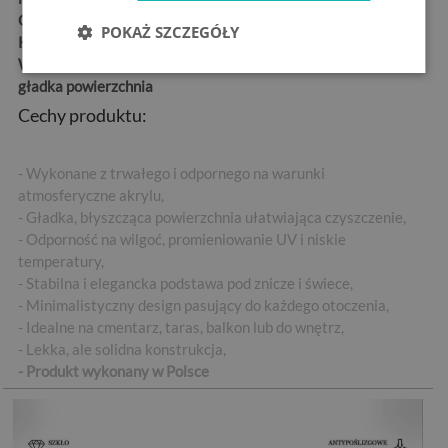
Grubość:
4 mm
POKAŻ SZCZEGÓŁY
Kształt:
prostokątny
Wykończenie:
błyszcząca,
gładka powierzchnia
Cechy produktu:
- Wykonane z trwałego i odpornego na warunki
atmosferyczne akrylu,
- Gładka, błyszcząca powierzchnia ułatwiająca czyszczenie,
- Odporność na wilgoć, promieniowanie UV i niskie
temperatury,
- Stabilna i elegancka podstawa pod znicze i świece,
- Minimalistyczny design pasujący do każdego otoczenia,
- Idealne na cmentarz, taras, balkon lub do wnętrz,
- Lekka, ale solidna konstrukcja,
- Produkt wykonany w Polsce