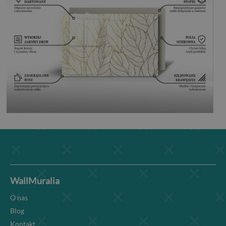
WallMuralia
O nas
Blog
Kontakt