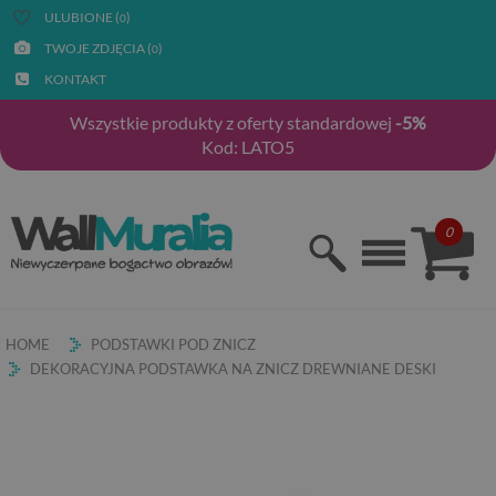
ULUBIONE (
)
0
TWOJE ZDJĘCIA (
)
0
KONTAKT
Wszystkie produkty z oferty standardowej
-5%
Kod: LATO5
0
HOME
PODSTAWKI POD ZNICZ
DEKORACYJNA PODSTAWKA NA ZNICZ DREWNIANE DESKI