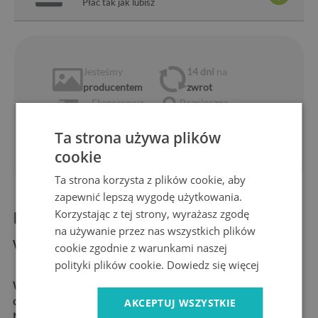
Płać tak jak lubisz
Jesteśmy
14 dni
na
producentem
zwrot
Ekspresowa
Bezpieczne
dostawa
zakupy
Ta strona używa plików
1 rok
10 lat
gwarancji
na rynku
cookie
Ta strona korzysta z plików cookie, aby
zapewnić lepszą wygodę użytkowania.
Korzystając z tej strony, wyrażasz zgodę
Informacje o produkcie:
na używanie przez nas wszystkich plików
Wymiary produktu:
cookie zgodnie z warunkami naszej
polityki plików cookie.
Dowiedz się więcej
Wymiary:
52x30 cm, 52x40
cm, 60x52 cm, 80x52 cm
AKCEPTUJ WSZYSTKIE
Materiał:
szkło hartowane