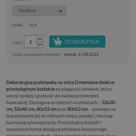
52x30 cm
CENA:
PLN
DO KOSZYKA
ILOŚĆ
Twoje zamówienie wyślemy:
wtorek
11.08.2026
Dekoracyjna podstawka na znicz Drewniane deski w
prostokątnym kształcie
to elegancki element, który
wnosi spokój i godność do każdej przestrzeni
funeralnej. Dostępna w czterech rozmiarach –
52x30
cm, 52x40 cm, 60x52 cm
oraz
80x52 cm
– pozwala na
dopasowanie jej do różnych miejsc pamięci, tworząc
harmonijną kompozycję. Prostokątny kształt i
wyważona forma dodają podstawce klasycznego,
eleganckiego wyglądu, który doskonale wpisuje się w