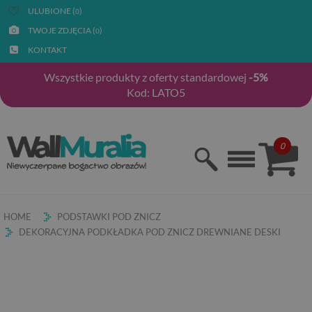
ULUBIONE (
)
0
TWOJE ZDJĘCIA (
)
0
KONTAKT
Wszystkie produkty z oferty standardowej
-5%
Kod: LATO5
0
HOME
PODSTAWKI POD ZNICZ
DEKORACYJNA PODKŁADKA POD ZNICZ DREWNIANE DESKI