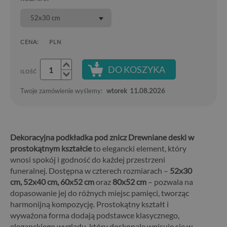
52x30 cm
CENA:
PLN
DO KOSZYKA
ILOŚĆ
Twoje zamówienie wyślemy:
wtorek
11.08.2026
Dekoracyjna podkładka pod znicz Drewniane deski w
prostokątnym kształcie
to elegancki element, który
wnosi spokój i godność do każdej przestrzeni
funeralnej. Dostępna w czterech rozmiarach –
52x30
cm, 52x40 cm, 60x52 cm
oraz
80x52 cm
– pozwala na
dopasowanie jej do różnych miejsc pamięci, tworząc
harmonijną kompozycję. Prostokątny kształt i
wyważona forma dodają podstawce klasycznego,
eleganckiego wyglądu, który doskonale wpisuje się w