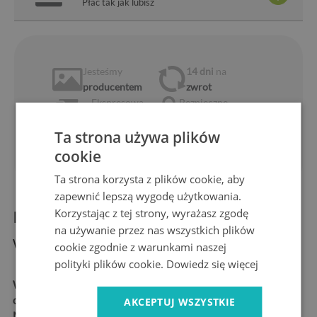
Płać tak jak lubisz
Jesteśmy
14 dni
na
producentem
zwrot
Ekspresowa
Bezpieczne
dostawa
zakupy
Ta strona używa plików
1 rok
10 lat
gwarancji
na rynku
cookie
Ta strona korzysta z plików cookie, aby
zapewnić lepszą wygodę użytkowania.
Korzystając z tej strony, wyrażasz zgodę
Informacje o produkcie:
na używanie przez nas wszystkich plików
Wymiary produktu:
cookie zgodnie z warunkami naszej
polityki plików cookie.
Dowiedz się więcej
Wymiary:
52x30 cm, 52x40
cm, 60x52 cm, 80x52 cm
AKCEPTUJ WSZYSTKIE
Materiał:
szkło hartowane