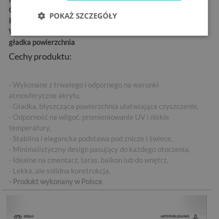
Grubość:
4 mm
POKAŻ SZCZEGÓŁY
Kształt:
prostokątny
Wykończenie:
błyszcząca,
gładka powierzchnia
Cechy produktu:
- Wykonane z trwałego i odpornego na warunki
atmosferyczne akrylu,
- Gładka, błyszcząca powierzchnia ułatwiająca czyszczenie,
- Odporność na wilgoć, promieniowanie UV i niskie
temperatury,
- Stabilna i elegancka podstawa pod znicze i świece,
- Minimalistyczny design pasujący do każdego otoczenia,
- Idealne na cmentarz, taras, balkon lub do wnętrz,
- Lekka, ale solidna konstrukcja,
- Produkt wykonany w Polsce