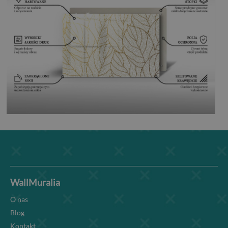
WallMuralia
O nas
Blog
Kontakt