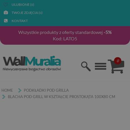
ULUBIONE (
)
0
TWOJE ZDJĘCIA (
)
0
KONTAKT
Wszystkie produkty z oferty standardowej
-5%
Kod: LATO5
0
HOME
PODKŁADKI POD GRILLA
BLACHA POD GRILL W KSZTAŁCIE PROSTOKĄTA 100X80 CM