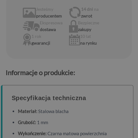
Jesteśmy
14 dni
na
producentem
zwrot
Ekspresowa
Bezpieczne
dostawa
zakupy
1 rok
10 lat
gwarancji
na rynku
Informacje o produkcie:
Specyfikacja techniczna
Materiał:
Stalowa blacha
Grubość:
1 mm
Wykończenie:
Czarna matowa powierzchnia