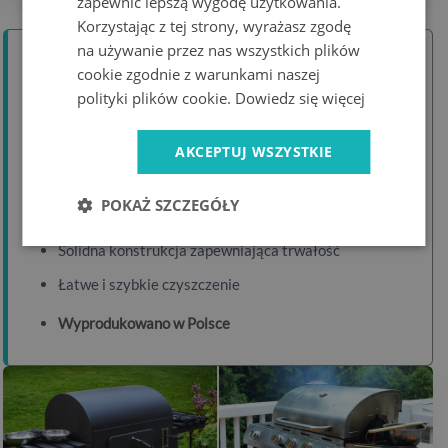
zapewnić lepszą wygodę użytkowania.
Korzystając z tej strony, wyrażasz zgodę
na używanie przez nas wszystkich plików
Cechy produktu
cookie zgodnie z warunkami naszej
polityki plików cookie.
Dowiedz się więcej
Ochrona podłoża przed tłuszczem, popiołem i żarem
Wodoodporna i antykorozyjna powłoka
AKCEPTUJ WSZYSTKIE
Eleganckie, minimalistyczne matowe wykończenie
POKAŻ SZCZEGÓŁY
Zaokrąglone, bezpieczne narożniki
Solidna konstrukcja zapewniająca trwałość
Łatwe i szybkie czyszczenie
Wyprodukowano w Polsce