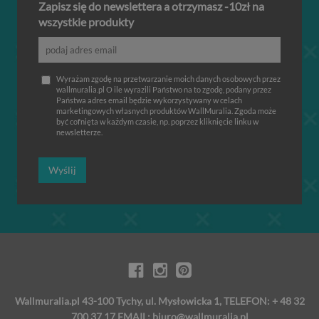
Zapisz się do newslettera a otrzymasz -10zł na
wszystkie produkty
Wyrażam zgodę na przetwarzanie moich danych osobowych przez
wallmuralia.pl O ile wyrazili Państwo na to zgodę, podany przez
Państwa adres email będzie wykorzystywany w celach
marketingowych własnych produktów WallMuralia. Zgoda może
być cofnięta w każdym czasie, np. poprzez kliknięcie linku w
newsletterze.
Wyślij
Wallmuralia.pl 43-100 Tychy, ul. Mysłowicka 1, TELEFON: + 48 32
700 37 17 EMAIL:
biuro@wallmuralia.pl