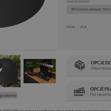
INNE ROZMIARY
W kształcie półowalu 100
CENA:
PLN
OPCJE D
Zobacz dostę
OPCJE P
ogrodowy
Płać tak jak lu
ch 100x100 cm stanowi profesjonalne i estetyczne zabezpieczenie