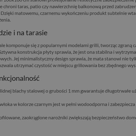
znie chroni taras, patio czy nawierzchnię balkonową przed zabrudze
Dzięki matowemu, czarnemu wykończeniu produkt subtelnie wtapi
enia.
ie i na tarasie
ale komponuje się z popularnymi modelami grilli, tworząc zgraną 
ztywna konstrukcja płyty sprawia, że jest ona stabilna i wytrzymał
ch. Jej minimalistyczny design sprawia, że mata stanowi nie tyl
ozwala utrzymać czystość w miejscu grillowania bez zbędnego wys
unkcjonalność
idnej blachy stalowej o grubości 1 mm gwarantuje długotrwałe 
łoka w kolorze czarnym jest w pełni wodoodporna i zabezpiecza
ofilowane, zaokrąglone narożniki zwiększają bezpieczeństwo d