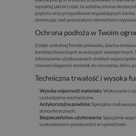
wysokiej jakości stali, ta solidna osłona skutec
popiołu oraz przypadkowo wypadających żarów. 
dominując nad pozostałymi elementami wyposaż
Ochrona podłoża w Twoim ogrodz
Dzięki unikalnej formie półowalu, blacha doskon
bardziej klasycznych aranżacjach zewnętrznych. S
intensywnie użytkowanych strefach wypoczynkowy
również elegancki dodatek do otoczenia, który p
Techniczna trwałość i wysoka f
Wysoka odporność materiału:
Wykonanie z sol
uszkodzenia mechaniczne.
Antykorozyjna powłoka:
Specjalna matowa pow
atmosferycznych.
Bezpieczeństwo użytkowania:
Specjalnie wypr
uszkodzeniom powierzchni w sąsiedztwie.