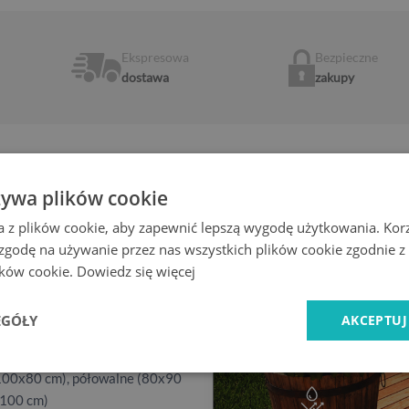
Ekspresowa
Bezpieczne
dostawa
zakupy
żywa plików cookie
a z plików cookie, aby zapewnić lepszą wygodę użytkowania. Korzy
 zgodę na używanie przez nas wszystkich plików cookie zgodnie 
lików cookie.
Dowiedz się więcej
EGÓŁY
AKCEPTUJ
100x80 cm), półowalne (80x90
x100 cm)