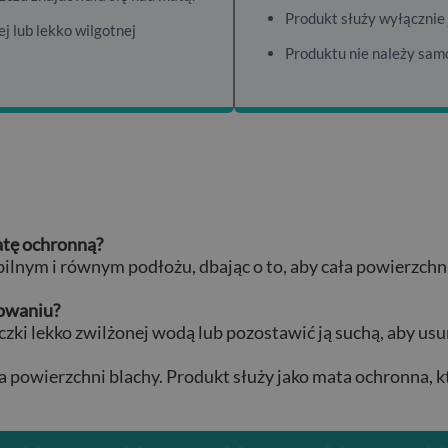
Produkt służy wyłącznie j
j lub lekko wilgotnej
Produktu nie należy samo
atę ochronną?
bilnym i równym podłożu, dbając o to, aby cała powierzch
lowaniu?
czki lekko zwilżonej wodą lub pozostawić ją suchą, aby usun
a powierzchni blachy. Produkt służy jako mata ochronna, k