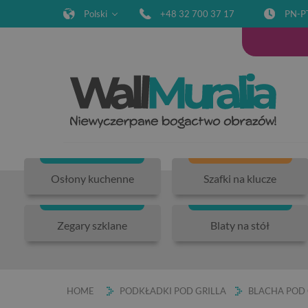
Polski
+48 32 700 37 17
PN-P
Osłony kuchenne
Szafki na klucze
Zegary szklane
Blaty na stół
HOME
PODKŁADKI POD GRILLA
BLACHA POD 