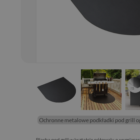
01
/
28
Ochronne metalowe podkładki pod grill 
Blacha pod grill w kształcie półowalu o wymiara