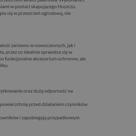
niami w postaci skapującego tłuszczu,
a się w przestrzeń ogrodową, nie
całość zarówno w nowoczesnych, jak i
a, przez co idealnie sprawdza się w
ko funkcjonalne akcesorium ochronne, ale
iłku.
użytkowanie oraz dużą odporność na
 powierzchnię przed działaniem czynników
omowników i zapobiegają przypadkowym