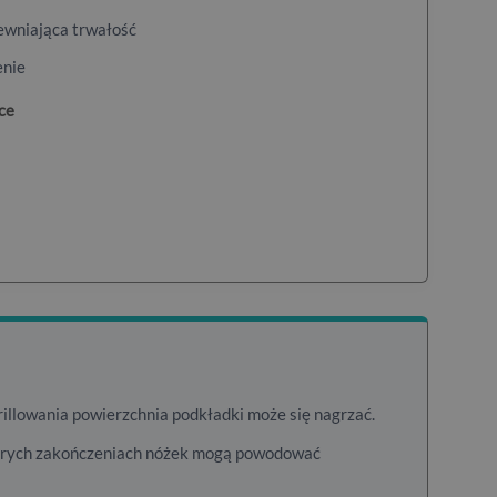
ewniająca trwałość
enie
ce
illowania powierzchnia podkładki może się nagrzać.
strych zakończeniach nóżek mogą powodować