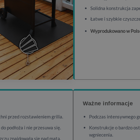
Solidna konstrukcja zap
Łatwe i szybkie czyszcz
Wyprodukowano w Pols
Ważne informacje
hni przed rozstawieniem grilla.
Podczas intensywnego gr
do podłoża i nie przesuwa się.
Konstrukcje o bardzo o
wgniecenia.
szczu znajdowała się nad matą.