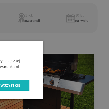
1 rok
10 lat
gwarancji
na rynku
stając z tej
z warunkami
 WSZYSTKIE