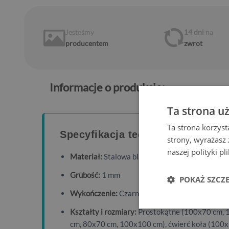
Jesteśmy
14 dni
na
producentem
zwrot
Informacje o produkcie:
Ta strona u
Ta strona korzyst
Specyfikacja techniczna
strony, wyrażasz
naszej polityki p
Materiał:
Stalowa blacha
Grubość:
1 mm
POKAŻ SZCZ
Wykończenie:
Czarna matowa powierzchnia
Kształty i rozmiary:
Prostokątne (100x70 cm, 
cm, 80x70 cm, 100x100 cm), ćwierć koła (100