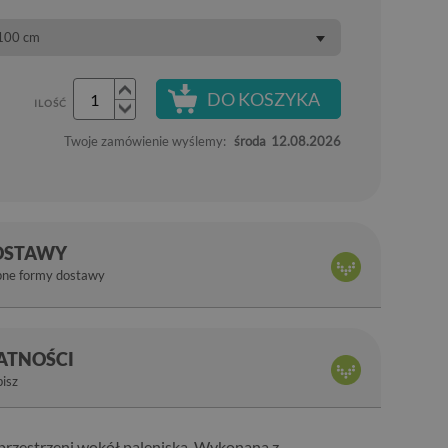
x100 cm
DO KOSZYKA
ILOŚĆ
Twoje zamówienie wyślemy:
środa
12.08.2026
OSTAWY
pne formy dostawy
ŁATNOŚCI
bisz
 przestrzeni wokół paleniska. Wykonana z