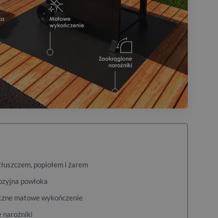
tłuszczem, popiołem i żarem
ozyjna powłoka
yczne matowe wykończenie
 narożniki