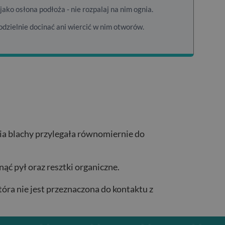
ako osłona podłoża - nie rozpalaj na nim ognia.
dzielnie docinać ani wiercić w nim otworów.
nia blachy przylegała równomiernie do
ąć pył oraz resztki organiczne.
tóra nie jest przeznaczona do kontaktu z