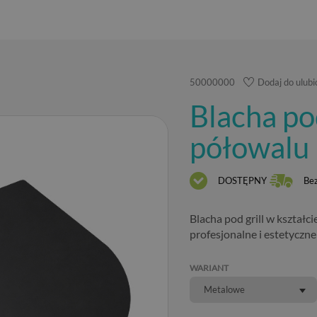
50000000
Dodaj do ulub
Blacha pod
półowalu
DOSTĘPNY
Be
Blacha pod grill w kształ
profesjonalne i estetyczne
WARIANT
Metalowe